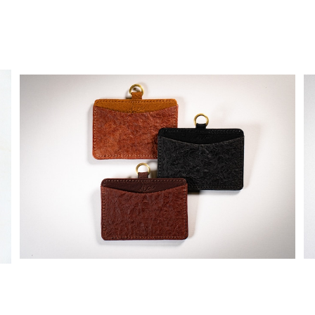
熊革 IDケース
¥7,150