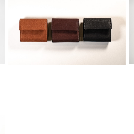
熊革三つ折り財布
¥30,800