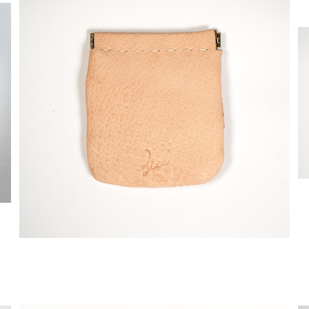
猪革バネ口金 M
¥6,600