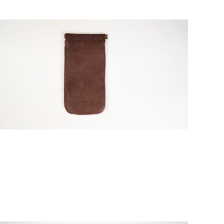
SOLD OUT
猪革バネ口金 M 縦
¥6,600