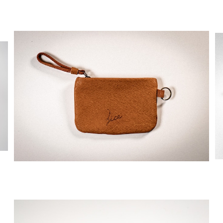
猪革フラットポーチ S
¥7,480