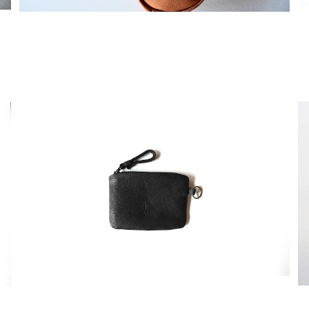
熊革フラットポーチ S
¥8,800