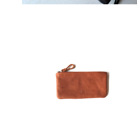
熊革フラットポーチ M
¥13,200