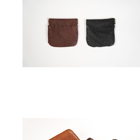
猪革バネ口金 S
¥4,400