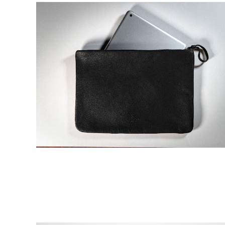
猪革フラットポーチ L
¥19,800