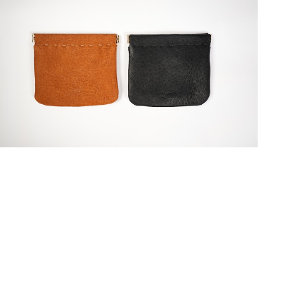
猪革バネ口金 L
¥6,600