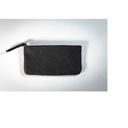
猪革フラットポーチ M
¥10,450