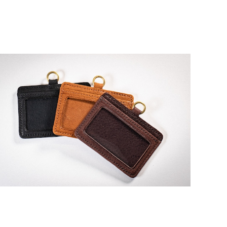
猪革 IDケース
¥6,050