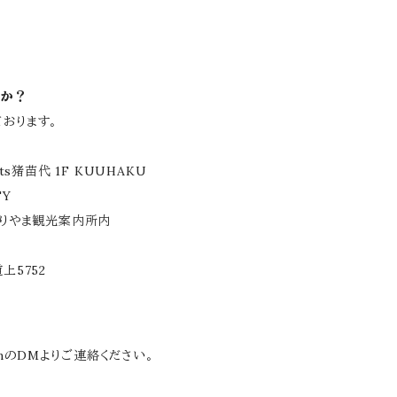
すか？
ております。
s猪苗代 1F KUUHAKU
TY
こおりやま観光案内所内
上5752
amのDMよりご連絡ください。