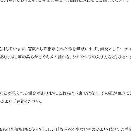
）もご用意しております。ご希望の場合は、商品とあわせてご購入ください。
を使用しています。害獣として駆除された命を無駄にせず、素材として生か
あります。革の柔らかさやキメの細かさ、シミやシワの入り方など、ひとつ
ラなどが見られる場合があります。これらは不良ではなく、その革が生きてき
ムよりご連絡ください。
あるものを積極的に使ってほしい」「なるべく少ないものがよい」など、ご